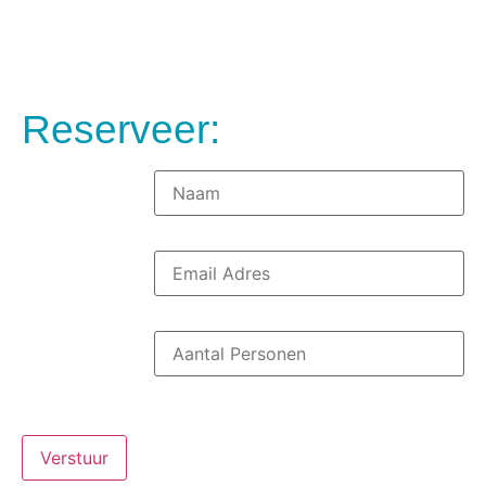
Reserveer:
naam-
reservering
*
Naam Reservering
email-
reservering
*
Email Reservering
aantal-
personen
*
Aantal Personen
Reservering
Verstuur